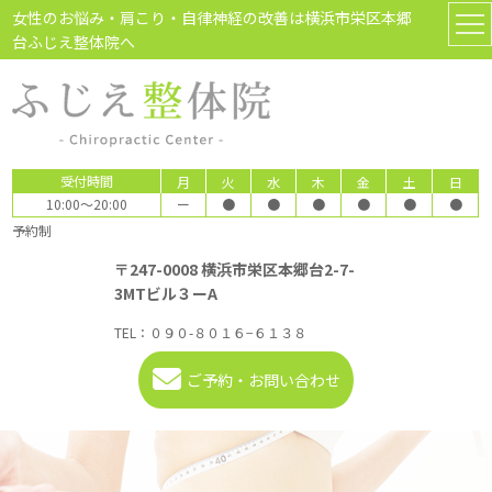
女性のお悩み・肩こり・自律神経の改善は横浜市栄区本郷
台ふじえ整体院へ
受付時間
月
火
水
木
金
土
日
10:00～20:00
ー
●
●
●
●
●
●
予約制
〒247-0008 横浜市栄区本郷台2-7-
3MTビル３ーA
TEL：
０９０-８０１６−６１３８
ご予約・お問い合わせ