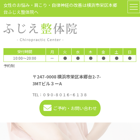
女性のお悩み・肩こり・自律神経の改善は横浜市栄区本郷
台ふじえ整体院へ
受付時間
月
火
水
木
金
土
日
10:00～20:00
ー
●
●
●
●
●
●
予約制
〒247-0008 横浜市栄区本郷台2-7-
3MTビル３ーA
TEL：
０９０-８０１６−６１３８
ご予約・お問い合わせ