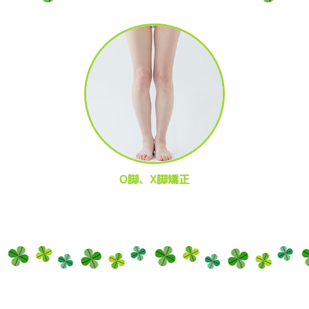
O脚、X脚矯正