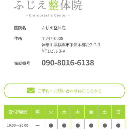
医院名
ふじえ整体院
住所
〒247-0008
神奈川県横浜市栄区本郷台2-7-3
MT1ビル 3-A
090
-8016-6
138
電話番号
ご予約・お問い合わせはこちらから
受付時間
月
火
水
木
金
土
日
ー
●
●
●
●
●
●
10:00～20:00